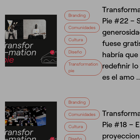
Transforma
Branding
Pie #22 – S
Comunidades
generosid
Cultura
fuese grati
Diseño
habría que
redefinir l
Transformation
pie
es el amo ..
Branding
Transforma
Comunidades
Pie #18 – E
Cultura
proyeccion
Diseño