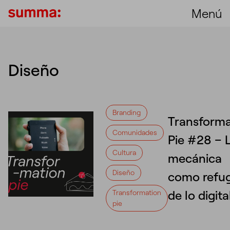
Menú
Diseño
Branding
Transforma
Comunidades
Pie #28 – 
Cultura
mecánica
Diseño
como refu
de lo digita
Transformation
pie