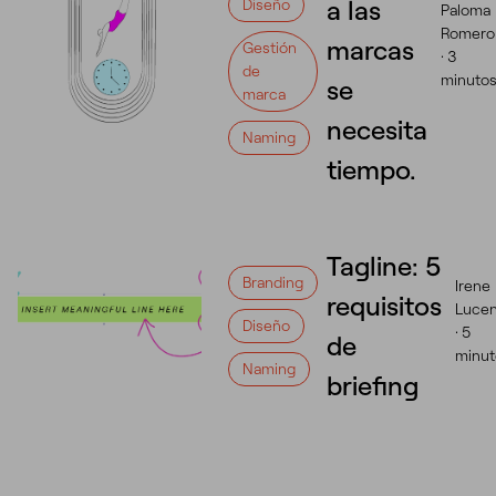
a las
Diseño
Paloma
Romero
marcas
Gestión
·
3
de
minuto
se
marca
necesita
Naming
tiempo.
Tagline: 5
Branding
Irene
requisitos
Luce
Diseño
·
5
de
minut
Naming
briefing