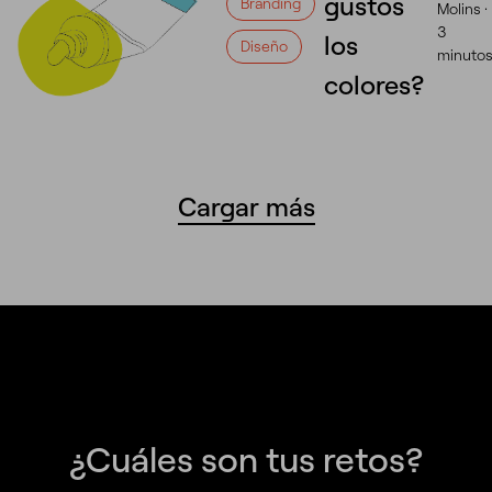
gustos
Branding
Molins ·
3
los
Diseño
minuto
colores?
Cargar más
¿Cuáles son tus retos?