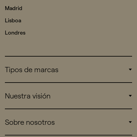
Madrid
Lisboa
Londres
Tipos de marcas
Corporate
Nuestra visión
Consumers
Sports
Insights
Sobre nosotros
Startups
Work