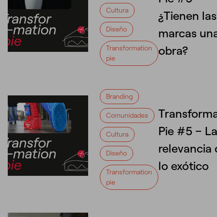
Cultura
¿Tienen las
Diseño
marcas un
obra?
Transformation
pie
Branding
Transforma
Comunidades
Pie #5 – L
Cultura
relevancia
Diseño
lo exótico
Transformation
pie