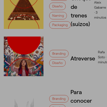
Aleix
de
Diseño
Gabarre
·
3
trenes
Naming
minutos
(suizos)
Packaging
Rafa
Branding
Atreverse
Soto ·
minut
Diseño
Para
Branding
conocer