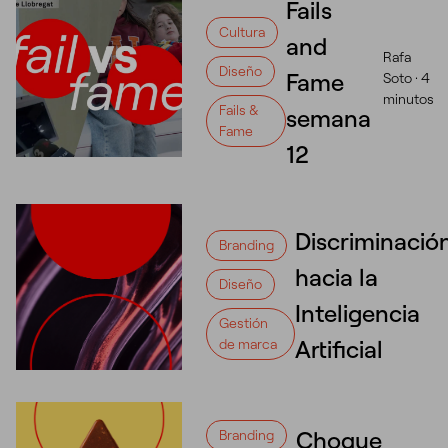
Fails
Cultura
and
Rafa
Diseño
Fame
Soto ·
4
minutos
Fails &
semana
Fame
12
Discriminació
Branding
hacia la
Diseño
Inteligencia
Gestión
Artificial
de marca
Choque
Branding