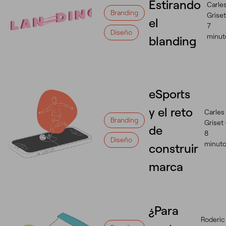
Estirando
Carle
Branding
Griset
el
7
Diseño
minut
blanding
eSports
y el reto
Carles
Branding
Griset 
de
8
Diseño
minut
construir
marca
¿Para
Roderic