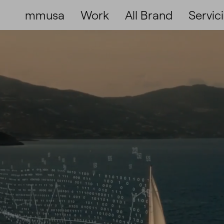
mmusa
Work
All Brand
Servic