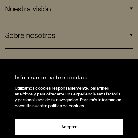
Nuestra visión
Consumers
Sports
Insights
Sobre nosotros
Startups
Work
Real Brands
Company
All projects
Services
Social
Información sobre cookies
Talent
Linkedin
Utilizamos cookies responsablemente, para fines
Contact
analíticos y para ofrecerte una experiencia satisfactoria
Instagram
y personalizada de tu navegación. Para más información
consulta nuestra
política de cookies
.
Facebook
Youtube
Aceptar