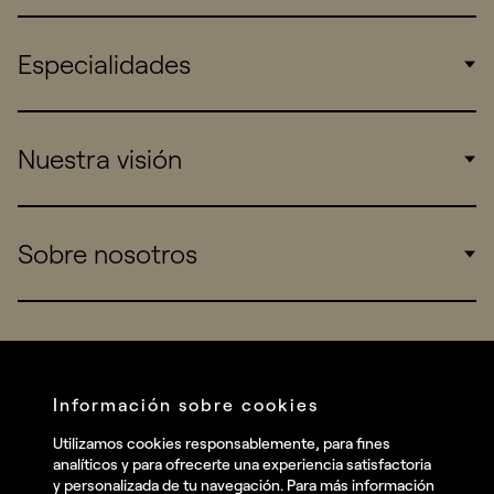
Especialidades
Corporate
Nuestra visión
Consumers
Sports
Insights
Sobre nosotros
Startups
Work
Real Brands
Company
Services
Redes sociales
Información sobre cookies
Talent
Linkedin
Utilizamos cookies responsablemente, para fines
Contact
analíticos y para ofrecerte una experiencia satisfactoria
Instagram
y personalizada de tu navegación. Para más información