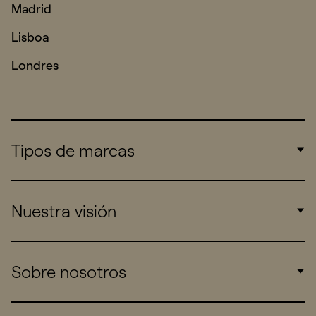
Madrid
Lisboa
Londres
Tipos de marcas
Corporate
Nuestra visión
Consumers
Sports
Insights
Sobre nosotros
Startups
Work
Real Brands
Company