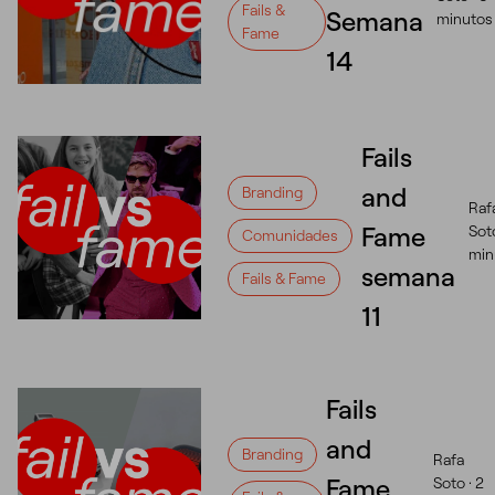
Fails &
Semana
minutos
Fame
14
Fails
and
Branding
Raf
Fame
Sot
Comunidades
min
semana
Fails & Fame
11
Fails
and
Branding
Rafa
Fame
Soto ·
2