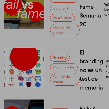
Raf
Fame
Cultura
Sot
Semana
mi
Fails & Fame
20
Gestión de
marca
El
Branding
branding
Al
G
Comunidades
no es un
·
m
Gestión de
test de
marca
memoria
Fails &