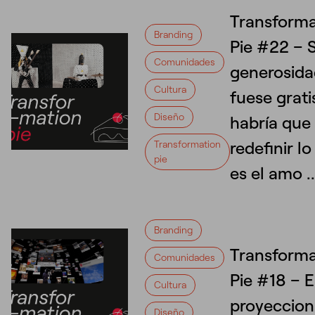
Transforma
Branding
Pie #22 – S
Comunidades
generosid
Cultura
fuese grati
Diseño
habría que
redefinir l
Transformation
pie
es el amo ..
Branding
Transforma
Comunidades
Pie #18 – E
Cultura
proyeccion
Diseño