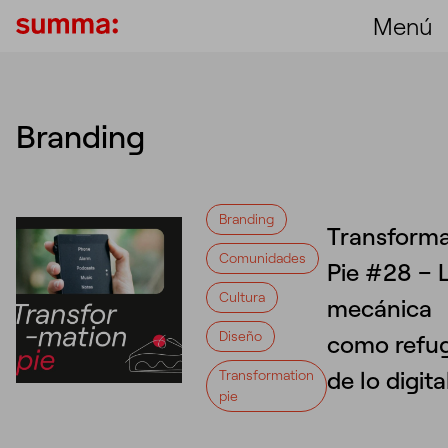
Menú
Branding
Branding
Transforma
Comunidades
Pie #28 – 
Cultura
mecánica
Diseño
como refu
de lo digita
Transformation
pie