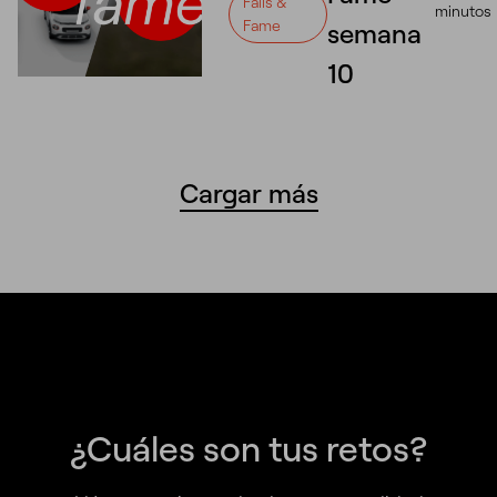
Fails &
minutos
Fame
semana
10
Cargar más
¿Cuáles son tus retos?