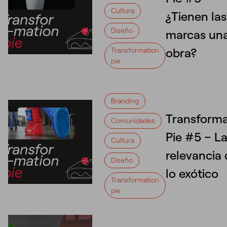
Cultura
¿Tienen las
Diseño
marcas un
obra?
Transformation
pie
Branding
Transforma
Comunidades
Pie #5 – L
Cultura
relevancia
Diseño
lo exótico
Transformation
pie