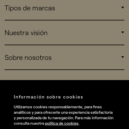
Tipos de marcas
Corporate
Nuestra visión
Consumers
Sports
Insights
Sobre nosotros
Startups
Work
Real Brands
Company
All projects
Services
Social
Información sobre cookies
Talent
Linkedin
Utilizamos cookies responsablemente, para fines
Contact
analíticos y para ofrecerte una experiencia satisfactoria
Instagram
y personalizada de tu navegación. Para más información
consulta nuestra
política de cookies
.
Facebook