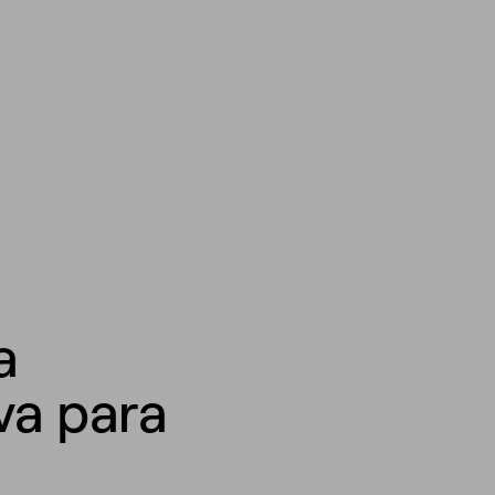
a
va para