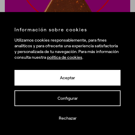
Información sobre cookies
Utilizamos cookies responsablemente, para fines
analíticos y para ofrecerte una experiencia satisfactoria
y personalizada de tu navegación. Para más información
consulta nuestra
política de cookies
.
¿Cuáles son tus retos?
Aceptar
Llámanos y juntos los haremos realidad
Branding
Diseño
Naming
Packaging
Configurar
Choque de trenes (suizos)
Rechazar
Aleix Gabarre ·
3 minutos