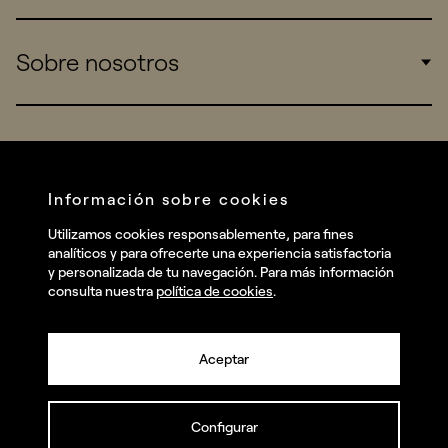
Sports
Insights
Sobre nosotros
Startups
Work
Real Brands
Company
All projects
Services
Social
Información sobre cookies
Talent
Linkedin
Utilizamos cookies responsablemente, para fines
Contact
analíticos y para ofrecerte una experiencia satisfactoria
Instagram
y personalizada de tu navegación. Para más información
consulta nuestra
política de cookies
.
Facebook
Youtube
Aceptar
Configurar
© summa.es Todos los derechos reservados.