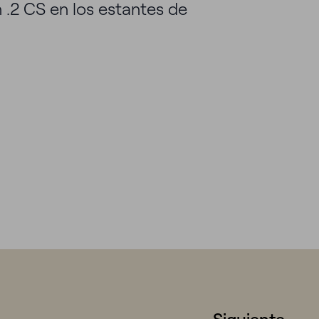
 .2 CS en los estantes de
s?
idad
Rechazar
Configurar
Aceptar
Siguiente