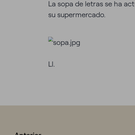
La sopa de letras se ha act
su supermercado.
¿
Ll.
Llá
Información sobre cookies
Utilizamos cookies responsablemente, para fines analíticos y par
personalizada de tu navegación. Para más información consulta
Anterior