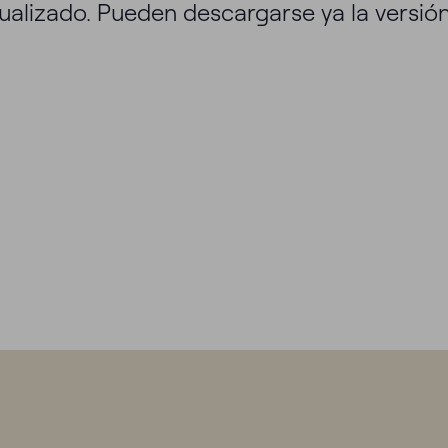
ualizado. Pueden descargarse ya la versión
Cuáles son tus reto
manos y juntos los haremos real
a ofrecerte una experiencia satisfactoria y
 nuestra
política de cookies
.