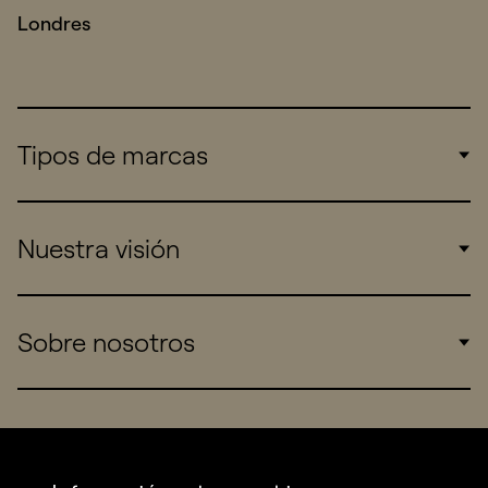
Londres
Tipos de marcas
Corporate
Nuestra visión
Consumers
Sports
Insights
Sobre nosotros
Startups
Work
Real Brands
Company
All projects
Services
Social