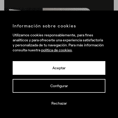
Información sobre cookies
Utilizamos cookies responsablemente, para fines
analíticos y para ofrecerte una experiencia satisfactoria
y personalizada de tu navegación. Para más información
consulta nuestra
política de cookies
.
¿Cuáles son tus retos?
Aceptar
Llámanos y juntos los haremos realidad
Configurar
Rechazar
Branding
Comunidades
Cultura
Diseño