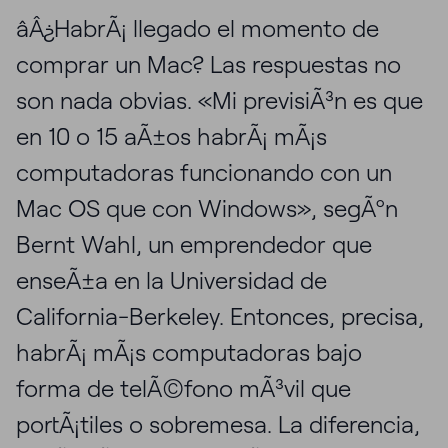
âÂ¿HabrÃ¡ llegado el momento de
comprar un Mac? Las respuestas no
son nada obvias. «Mi previsiÃ³n es que
en 10 o 15 aÃ±os habrÃ¡ mÃ¡s
computadoras funcionando con un
Mac OS que con Windows», segÃºn
Bernt Wahl, un emprendedor que
enseÃ±a en la Universidad de
California-Berkeley. Entonces, precisa,
habrÃ¡ mÃ¡s computadoras bajo
forma de telÃ©fono mÃ³vil que
portÃ¡tiles o sobremesa. La diferencia,