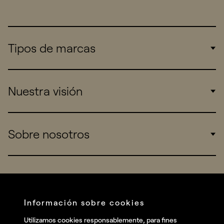
Tipos de marcas
Corporate
Nuestra visión
Consumers
Sports
Insights
Sobre nosotros
Startups
Work
Real Brands
Company
All projects
Services
Social
Información sobre cookies
Talent
Linkedin
Utilizamos cookies responsablemente, para fines