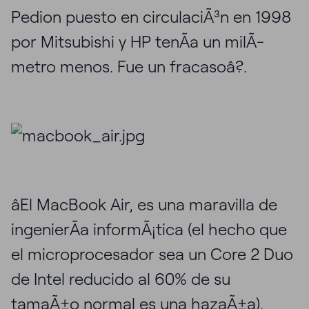
Pedion puesto en circulaciÃ³n en 1998
por Mitsubishi y HP tenÃ­a un milÃ­
metro menos. Fue un fracasoâ?.
âEl MacBook Air, es una maravilla de
ingenierÃ­a informÃ¡tica (el hecho que
el microprocesador sea un Core 2 Duo
de Intel reducido al 60% de su
tamaÃ±o normal es una hazaÃ±a).