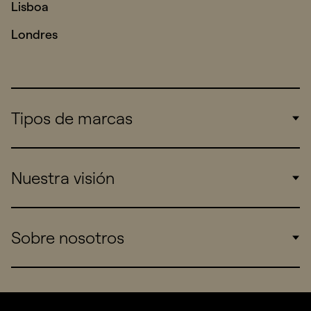
Lisboa
Londres
Tipos de marcas
Corporate
Nuestra visión
Consumers
Sports
Insights
Sobre nosotros
Startups
Work
Real Brands
Company
All projects
Services