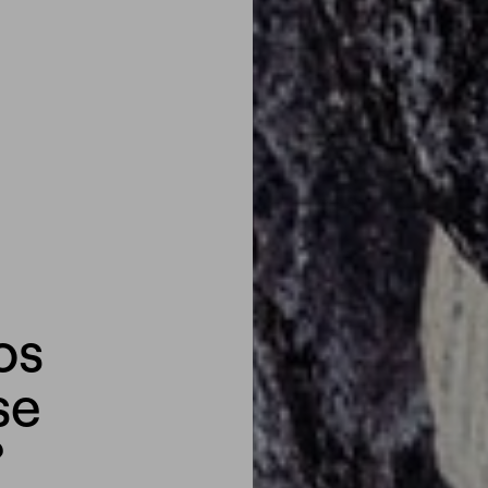
os
se
?