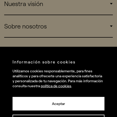
Nuestra visión
Consumers
Sports
Insights
Sobre nosotros
Startups
Work
Real Brands
Company
All projects
Services
Social
Información sobre cookies
Talent
Linkedin
Utilizamos cookies responsablemente, para fines
Contact
analíticos y para ofrecerte una experiencia satisfactoria
Instagram
y personalizada de tu navegación. Para más información
consulta nuestra
política de cookies
.
Facebook
Youtube
Aceptar