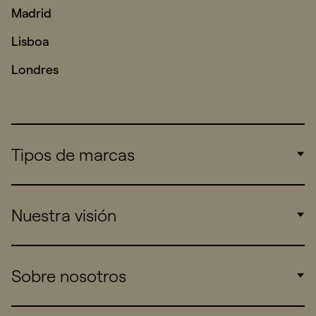
Madrid
Lisboa
Londres
Tipos de marcas
Corporate
Nuestra visión
Consumers
Sports
Insights
Sobre nosotros
Startups
Work
Real Brands
Company