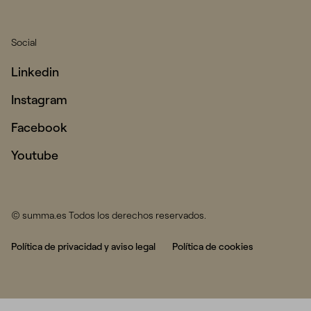
All projects
Services
Social
Talent
Linkedin
Contact
Instagram
Facebook
Youtube
© summa.es Todos los derechos reservados.
Política de privacidad y aviso legal
Política de cookies