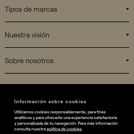
Tipos de marcas
Corporate
Nuestra visión
Consumers
Sports
Insights
Sobre nosotros
Startups
Work
Real Brands
Company
All projects
Services
Social
Información sobre cookies
Talent
Linkedin
Utilizamos cookies responsablemente, para fines
Contact
analíticos y para ofrecerte una experiencia satisfactoria
Instagram
y personalizada de tu navegación. Para más información
consulta nuestra
política de cookies
.
Facebook