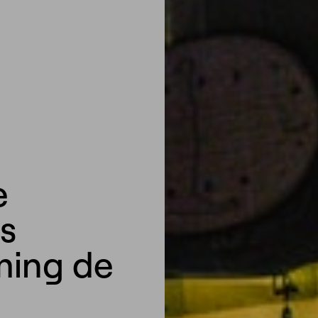
e
as
ming de