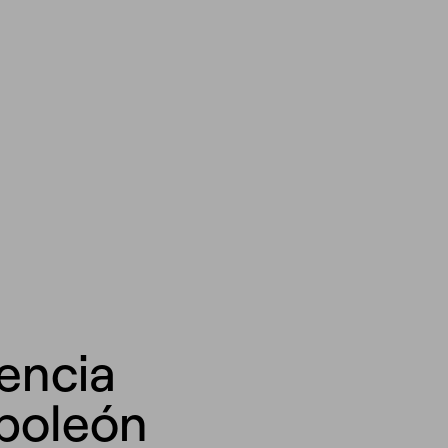
encia
poleón