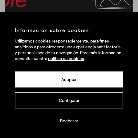
Branding
Comunidades
Cultura
Diseño
Información sobre cookies
Transformation pie
Utilizamos cookies responsablemente, para fines
analíticos y para ofrecerte una experiencia satisfactoria
Transformation Pie #22 – Si la
y personalizada de tu navegación. Para más información
consulta nuestra
política de cookies
.
generosidad fuese gratis, habría que
redefinir lo que es el amor
¿Cuáles son tus retos?
Aceptar
3 minutos
Llámanos y juntos los haremos realidad
Configurar
Rechazar