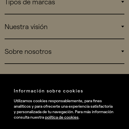
Tipos de marcas
Corporate
Nuestra visión
Consumers
Sports
Insights
Sobre nosotros
Startups
Work
Real Brands
Company
All projects
Services
Social
Información sobre cookies
Talent
Linkedin
Utilizamos cookies responsablemente, para fines
Contact
analíticos y para ofrecerte una experiencia satisfactoria
Instagram
y personalizada de tu navegación. Para más información
consulta nuestra
política de cookies
.
Facebook