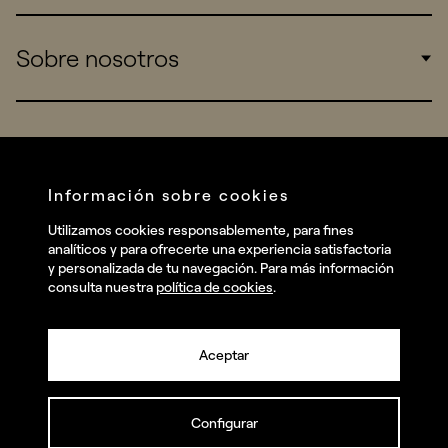
Sports
Insights
Sobre nosotros
Startups
Work
Real Brands
Company
All projects
Services
Social
Información sobre cookies
Talent
Linkedin
Utilizamos cookies responsablemente, para fines
Contact
analíticos y para ofrecerte una experiencia satisfactoria
Instagram
y personalizada de tu navegación. Para más información
consulta nuestra
política de cookies
.
Facebook
Youtube
Aceptar
Configurar
© summa.es Todos los derechos reservados.