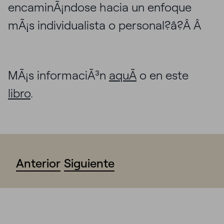
encaminÃ¡ndose hacia un enfoque
mÃ¡s individualista o personal?â?Â Â
MÃ¡s informaciÃ³n
aquÃ­
o en este
libro
.
Anterior
Siguiente