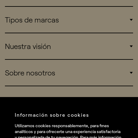
Tipos de marcas
Corporate
Nuestra visión
Consumers
Sports
Insights
Sobre nosotros
Startups
Work
Real Brands
Company
All projects
Services
Social
Información sobre cookies
Talent
Linkedin
Utilizamos cookies responsablemente, para fines
Contact
analíticos y para ofrecerte una experiencia satisfactoria
Instagram
y personalizada de tu navegación. Para más información