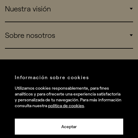
Nuestra visión
Consumers
Sports
Insights
Sobre nosotros
Startups
Work
Real Brands
Company
All projects
Services
Social
Información sobre cookies
Talent
Linkedin
Utilizamos cookies responsablemente, para fines
Contact
analíticos y para ofrecerte una experiencia satisfactoria
Instagram
y personalizada de tu navegación. Para más información
consulta nuestra
política de cookies
.
Facebook
Youtube
Aceptar