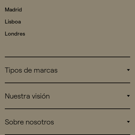
Madrid
Lisboa
Londres
Tipos de marcas
Corporate
Nuestra visión
Consumers
Sports
Insights
Sobre nosotros
Startups
Work