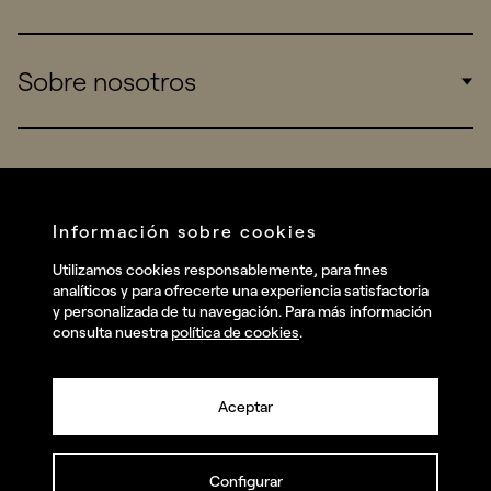
Consumers
Sports
Insights
Sobre nosotros
Startups
Work
Real Brands
Company
All projects
Services
Social
Información sobre cookies
Talent
Linkedin
Utilizamos cookies responsablemente, para fines
Contact
analíticos y para ofrecerte una experiencia satisfactoria
Instagram
y personalizada de tu navegación. Para más información
consulta nuestra
política de cookies
.
Facebook
Youtube
Aceptar
Configurar
© summa.es Todos los derechos reservados.