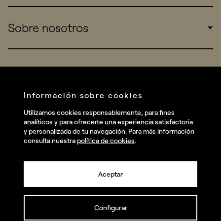
Sports
Insights
Sobre nosotros
Startups
Work
Real Brands
Company
All projects
Services
Social
Información sobre cookies
Talent
Linkedin
Utilizamos cookies responsablemente, para fines
Contact
analíticos y para ofrecerte una experiencia satisfactoria
Instagram
y personalizada de tu navegación. Para más información
consulta nuestra
política de cookies
.
Facebook
Youtube
Aceptar
Configurar
© summa.es Todos los derechos reservados.