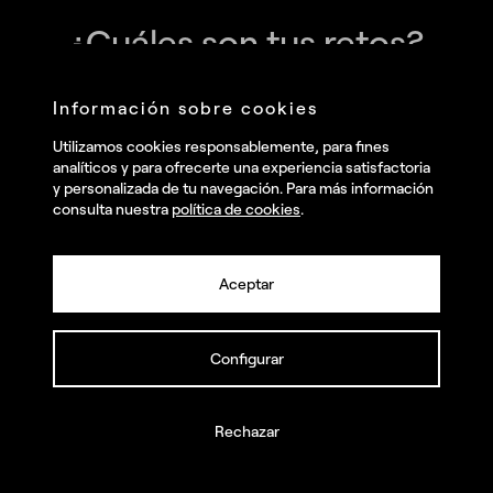
¿Cuáles son tus retos?
Llámanos y juntos los haremos realidad
Información sobre cookies
Utilizamos cookies responsablemente, para fines
analíticos y para ofrecerte una experiencia satisfactoria
y personalizada de tu navegación. Para más información
consulta nuestra
política de cookies
.
Aceptar
Únete a nuestra newsletter
Configurar
Enviar
Rechazar
He leído y acepto la
Política de privacidad
.
y deseo recibir
información comercial, noticias, eventos y servicios de Summa.*