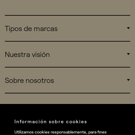
Tipos de marcas
Corporate
Nuestra visión
Consumers
Sports
Insights
Sobre nosotros
Startups
Work
Real Brands
Company
All projects
Services
Social
Información sobre cookies
Talent
Linkedin
Utilizamos cookies responsablemente, para fines