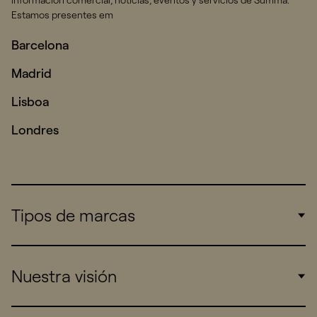
información comercial, noticias, eventos y servicios de Summa.*
Estamos presentes em
Barcelona
Madrid
Lisboa
Londres
Tipos de marcas
Corporate
Nuestra visión
Consumers
Sports
Insights