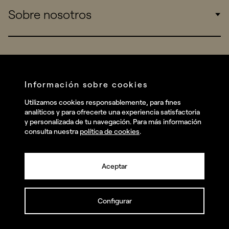
Sobre nosotros
Startups
Work
Real Brands
Company
All projects
Services
Social
Información sobre cookies
Talent
Linkedin
Utilizamos cookies responsablemente, para fines
Contact
analíticos y para ofrecerte una experiencia satisfactoria
Instagram
y personalizada de tu navegación. Para más información
consulta nuestra
política de cookies
.
Facebook
Youtube
Aceptar
Configurar
© summa.es Todos los derechos reservados.
Política de privacidad y aviso legal
Política de cookies