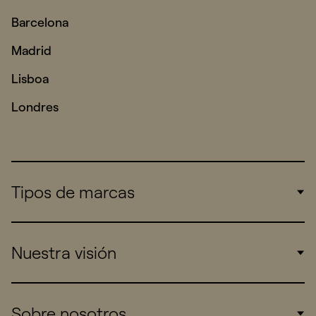
Barcelona
Madrid
Lisboa
Londres
Tipos de marcas
Corporate
Nuestra visión
Consumers
Sports
Insights
Sobre nosotros