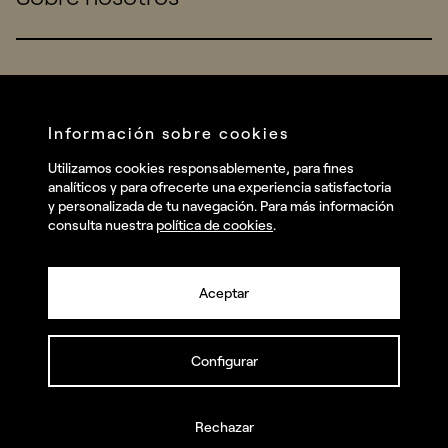
Startups
Work
Real Brands
Company
All projects
Services
Social
Información sobre cookies
Talent
Linkedin
Utilizamos cookies responsablemente, para fines
Contact
analíticos y para ofrecerte una experiencia satisfactoria
Instagram
y personalizada de tu navegación. Para más información
consulta nuestra
política de cookies
.
Facebook
Youtube
Aceptar
Configurar
© summa.es Todos los derechos reservados.
Política de privacidad y aviso legal
Política de cookies
Rechazar