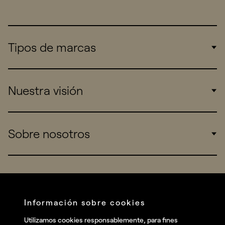
Tipos de marcas
Corporate
Nuestra visión
Consumers
Sports
Insights
Sobre nosotros
Startups
Work
Real Brands
Company
All projects
Services
Social
Información sobre cookies
Talent
Linkedin
Utilizamos cookies responsablemente, para fines