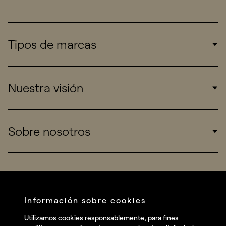
Tipos de marcas
Corporate
Nuestra visión
Consumers
Sports
Insights
Sobre nosotros
Startups
Work
Real Brands
Company
All projects
Services
Social
Información sobre cookies
Talent
Linkedin
Utilizamos cookies responsablemente, para fines
Contact