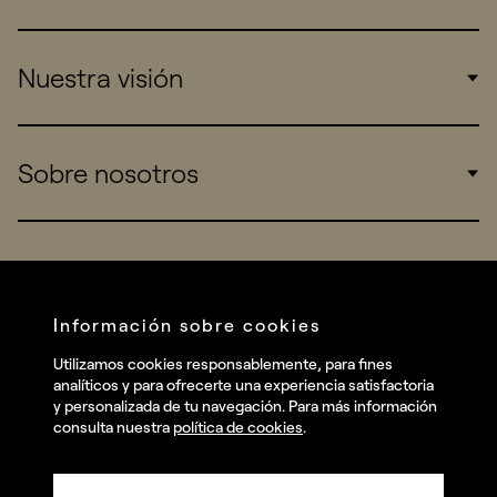
Corporate
Nuestra visión
Consumers
Sports
Insights
Sobre nosotros
Startups
Work
Real Brands
Company
All projects
Services
Social
Información sobre cookies
Talent
Linkedin
Utilizamos cookies responsablemente, para fines
Contact
analíticos y para ofrecerte una experiencia satisfactoria
Instagram
y personalizada de tu navegación. Para más información
consulta nuestra
política de cookies
.
Facebook
Youtube