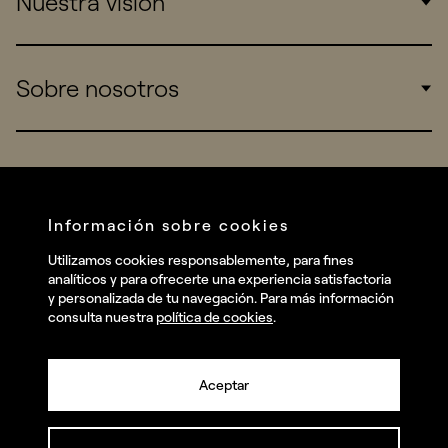
Nuestra visión
Consumers
Sports
Insights
Sobre nosotros
Startups
Work
Real Brands
Company
All projects
Services
Social
Información sobre cookies
Talent
Linkedin
Utilizamos cookies responsablemente, para fines
Contact
analíticos y para ofrecerte una experiencia satisfactoria
Instagram
y personalizada de tu navegación. Para más información
consulta nuestra
política de cookies
.
Facebook
Youtube
Aceptar