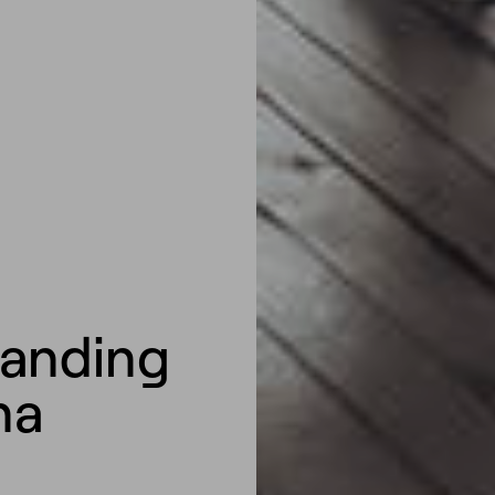
randing
na