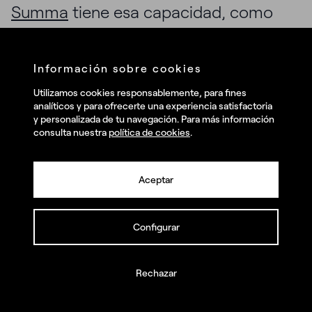
Summa
tiene esa capacidad, como
tiene también la voluntad de
acompañar a las startups en todo ese
Información sobre cookies
proceso y las diferentes rondas,
Utilizamos cookies responsablemente, para fines
analíticos y para ofrecerte una experiencia satisfactoria
creando una relación de confianza y
y personalizada de tu navegación. Para más información
consulta nuestra
política de cookies
.
transparencia, y unos objetivos que
sean verdaderamente compartidos.
¿Cuáles son tus retos?
Aceptar
Llámanos y juntos los haremos realidad
Programa de branding para
Configurar
startups
Rechazar