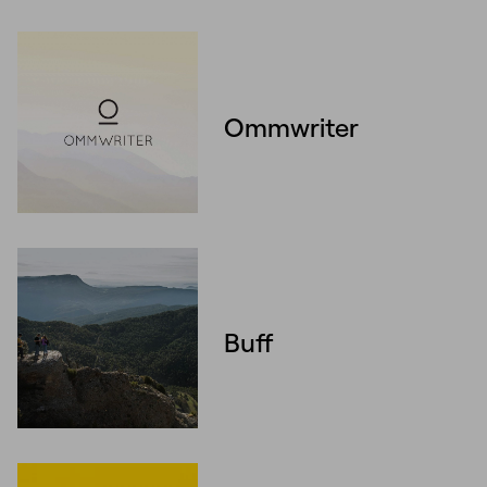
Ommwriter
Unmute
Settings
Buff