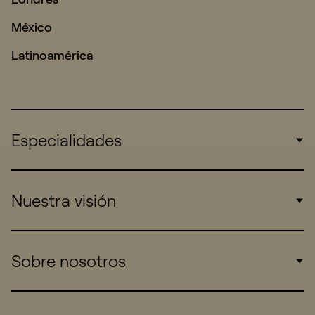
México
Latinoamérica
Especialidades
Corporate
Nuestra visión
Consumers
Sports
Insights
Sobre nosotros
Startups
Work
Real Brands
Company