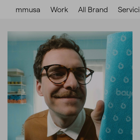
mmusa
Work
All Brand
Servic