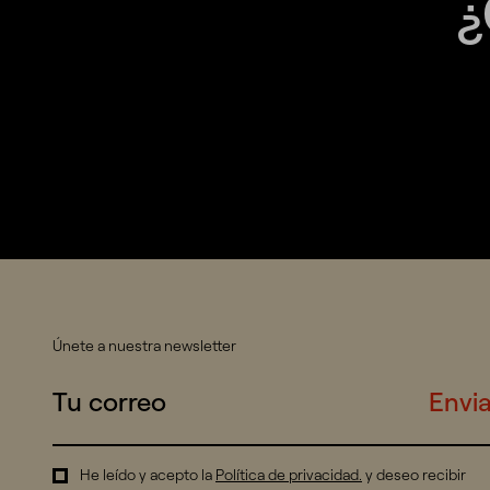
¿
Únete a nuestra newsletter
Envia
He leído y acepto la
Política de privacidad
.
y deseo recibir