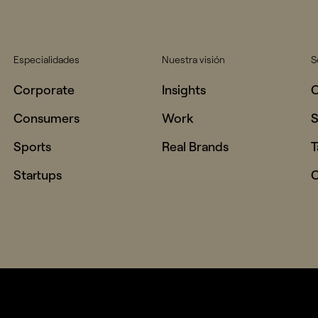
Especialidades
Nuestra visión
S
Corporate
Insights
Consumers
Work
S
Sports
Real Brands
T
Startups
C