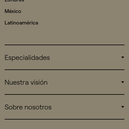
México
Latinoamérica
Especialidades
Corporate
Nuestra visión
Consumers
Sports
Insights
Sobre nosotros
Startups
Work
Real Brands
Company