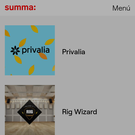
Menú
:00
y
Unmute
Settings
PIP
Enter
Play
fullscreen
Privalia
Rig Wizard