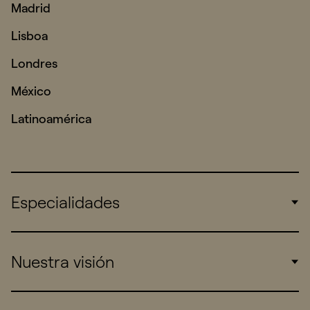
Madrid
Lisboa
Londres
México
Latinoamérica
Especialidades
Corporate
Nuestra visión
Consumers
Sports
Insights