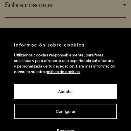
Sobre nosotros
Startups
Work
Real Brands
Company
Services
Redes sociales
Información sobre cookies
Talent
Linkedin
Utilizamos cookies responsablemente, para fines
Contact
analíticos y para ofrecerte una experiencia satisfactoria
Instagram
y personalizada de tu navegación. Para más información
consulta nuestra
política de cookies
.
Facebook
Youtube
Aceptar
Configurar
© summa.es Todos los derechos reservados.
Política de privacidad y aviso legal
Política de cookies
Rechazar