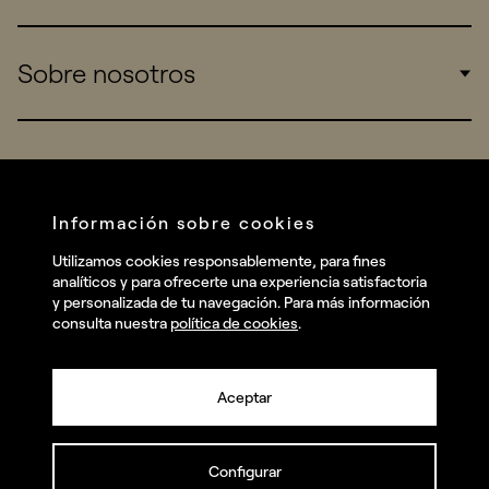
Sports
Insights
Sobre nosotros
Startups
Work
Real Brands
Company
Services
Redes sociales
Información sobre cookies
Talent
Linkedin
Utilizamos cookies responsablemente, para fines
Contact
analíticos y para ofrecerte una experiencia satisfactoria
Instagram
y personalizada de tu navegación. Para más información
consulta nuestra
política de cookies
.
Facebook
Youtube
Aceptar
Configurar
© summa.es Todos los derechos reservados.