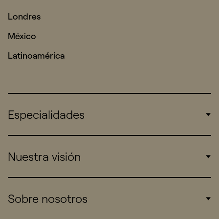
Londres
México
Latinoamérica
Especialidades
Corporate
Nuestra visión
Consumers
Sports
Insights
Sobre nosotros
Startups
Work