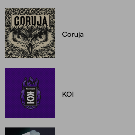
Coruja
Unmute
Settings
KOI