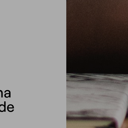
na
 de