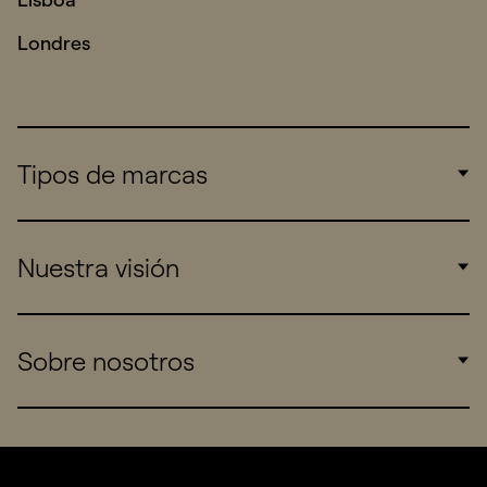
Londres
Tipos de marcas
Corporate
Nuestra visión
Consumers
Sports
Insights
Sobre nosotros
Startups
Work
Real Brands
Company
All projects
Services