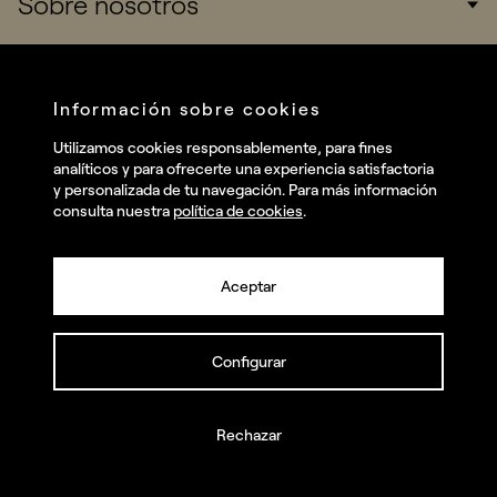
Sobre nosotros
Startups
Work
Real Brands
Company
Información sobre cookies
All projects
Services
Social
Utilizamos cookies responsablemente, para fines
Talent
analíticos y para ofrecerte una experiencia satisfactoria
Linkedin
y personalizada de tu navegación. Para más información
Contact
consulta nuestra
política de cookies
.
Instagram
Facebook
Aceptar
Youtube
Configurar
© summa.es Todos los derechos reservados.
Rechazar
Política de privacidad y aviso legal
Política de cookies