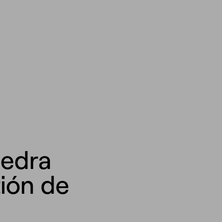
iedra
tión de