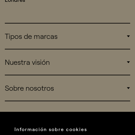
Tipos de marcas
Corporate
Nuestra visión
Consumers
Sports
Insights
Sobre nosotros
Startups
Work
Real Brands
Company
All projects
Services
Social
Información sobre cookies
Talent