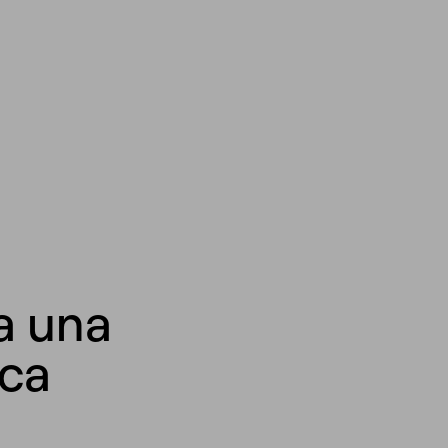
a una
rca